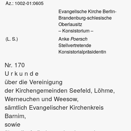
Az.: 1002-01:0605
Evangelische Kirche Berlin-
Brandenburg-schlesische
Oberlausitz
– Konsistorium –
(L. S.)
Anke
Poersch
Stellvertretende
Konsistorialpräsidentin
Nr. 170
U r k u n d e
über die Vereinigung
der Kirchengemeinden Seefeld, Löhme,
Werneuchen und Weesow,
sämtlich Evangelischer Kirchenkreis
Barnim,
sowie