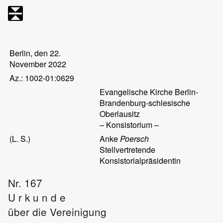
Berlin, den 22.
November 2022
Az.: 1002-01:0629
Evangelische Kirche Berlin-
Brandenburg-schlesische
Oberlausitz
– Konsistorium –
(L. S.)
Anke
Poersch
Stellvertretende
Konsistorialpräsidentin
Nr. 167
U r k u n d e
über die Vereinigung