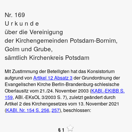
Nr. 169
U r k u n d e
über die Vereinigung
der Kirchengemeinden Potsdam-Bornim,
Golm und Grube,
sämtlich Kirchenkreis Potsdam
Mit Zustimmung der Beteiligten hat das Konsistorium
aufgrund von
Artikel 12 Absatz 3
der Grundordnung der
Evangelischen Kirche Berlin-Brandenburg-schlesische
Oberlausitz vom 21./24. November 2003 (
KABl.-EKiBB S.
159
, ABl.-EKsOL 3/2003 S. 7), zuletzt geändert durch
Artikel 2 des Kirchengesetzes vom 13. November 2021
(
KABl. Nr. 154
S. 256
,
257
), beschlossen:
§ 1