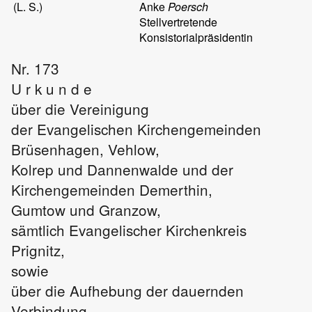
(L. S.)
Anke
Poersch
Stellvertretende
Konsistorialpräsidentin
Nr. 173
U r k u n d e
über die Vereinigung
der Evangelischen Kirchengemeinden
Brüsenhagen, Vehlow,
Kolrep und Dannenwalde und der
Kirchengemeinden Demerthin,
Gumtow und Granzow,
sämtlich Evangelischer Kirchenkreis
Prignitz,
sowie
über die Aufhebung der dauernden
Verbindung