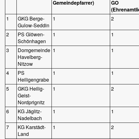
Gemeindepfarrer)
GO
(Ehrenamtli
1
GKG Berge-
1
2
Gulow-Seddin
2
PS Glöwen-
1
1
Schönhagen
3
Domgemeinde
1
1
Havelberg-
Nitzow
4
PS
1
1
Heiligengrabe
5
GKG Heilig-
1
2
Geist-
Nordprignitz
6
KG Jäglitz-
1
1
Nadelbach
7
KG Karstädt-
1
2
Land