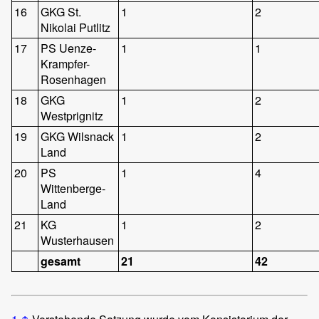
16
GKG St.
1
2
Nikolai Putlitz
17
PS Uenze-
1
1
Krampfer-
Rosenhagen
18
GKG
1
2
Westprignitz
19
GKG Wilsnack
1
2
Land
20
PS
1
4
Wittenberge-
Land
21
KG
1
2
Wusterhausen
gesamt
21
42