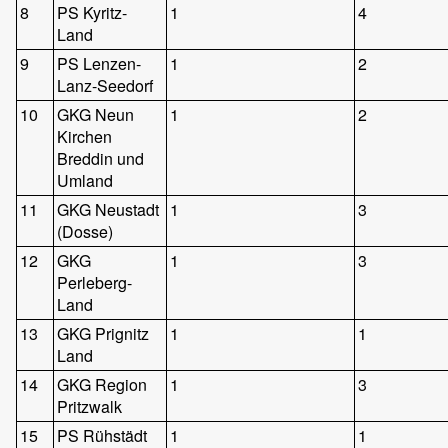
8
PS Kyritz-
1
4
Land
9
PS Lenzen-
1
2
Lanz-Seedorf
10
GKG Neun
1
2
Kirchen
Breddin und
Umland
11
GKG Neustadt
1
3
(Dosse)
12
GKG
1
3
Perleberg-
Land
13
GKG Prignitz
1
1
Land
14
GKG Region
1
3
Pritzwalk
15
PS Rühstädt
1
1