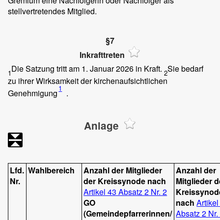
Gremium eine Nachfolgerin oder Nachfolger als
stellvertretendes Mitglied.
§7
Inkrafttreten
Die Satzung tritt am 1. Januar 2026 in Kraft.
Sie bedarf
1
2
zu ihrer Wirksamkeit der kirchenaufsichtlichen
1
Genehmigung
.
Anlage
Lfd.
Wahlbereich
Anzahl der Mitglieder
Anzahl der
Nr.
der Kreissynode nach
Mitglieder d
Artikel 43 Absatz 2 Nr. 2
Kreissynod
GO
nach
Artikel
(Gemeindepfarrerinnen/
Absatz 2 Nr.