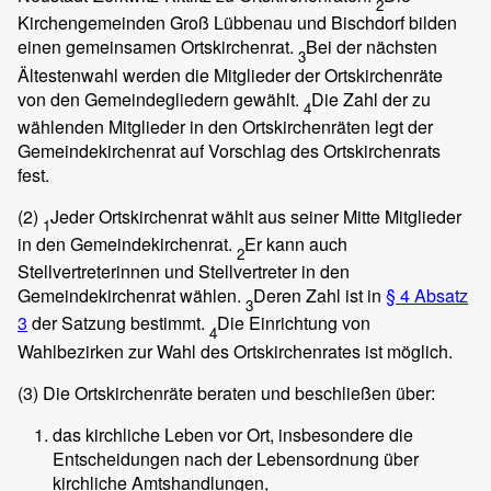
2
Kirchengemeinden Groß Lübbenau und Bischdorf bilden
einen gemeinsamen Ortskirchenrat.
Bei der nächsten
3
Ältestenwahl werden die Mitglieder der Ortskirchenräte
von den Gemeindegliedern gewählt.
Die Zahl der zu
4
wählenden Mitglieder in den Ortskirchenräten legt der
Gemeindekirchenrat auf Vorschlag des Ortskirchenrats
fest.
(2)
Jeder Ortskirchenrat wählt aus seiner Mitte Mitglieder
1
in den Gemeindekirchenrat.
Er kann auch
2
Stellvertreterinnen und Stellvertreter in den
Gemeindekirchenrat wählen.
Deren Zahl ist in
§ 4 Absatz
3
3
der Satzung bestimmt.
Die Einrichtung von
4
Wahlbezirken zur Wahl des Ortskirchenrates ist möglich.
(3)
Die Ortskirchenräte beraten und beschließen über:
das kirchliche Leben vor Ort, insbesondere die
Entscheidungen nach der Lebensordnung über
kirchliche Amtshandlungen,