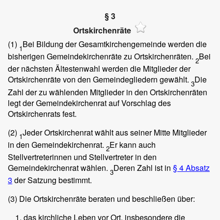
§ 3
Ortskirchenräte
(1)
Bei Bildung der Gesamtkirchengemeinde werden die
1
bisherigen Gemeindekirchenräte zu Ortskirchenräten.
Bei
2
der nächsten Ältestenwahl werden die Mitglieder der
Ortskirchenräte von den Gemeindegliedern gewählt.
Die
3
Zahl der zu wählenden Mitglieder in den Ortskirchenräten
legt der Gemeindekirchenrat auf Vorschlag des
Ortskirchenrats fest.
(2)
Jeder Ortskirchenrat wählt aus seiner Mitte Mitglieder
1
in den Gemeindekirchenrat.
Er kann auch
2
Stellvertreterinnen und Stellvertreter in den
Gemeindekirchenrat wählen.
Deren Zahl ist in
§ 4 Absatz
3
3
der Satzung bestimmt.
(3)
Die Ortskirchenräte beraten und beschließen über:
das kirchliche Leben vor Ort, insbesondere die