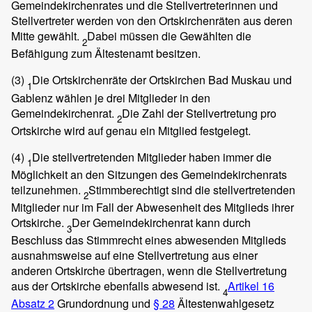
Gemeindekirchenrates und die Stellvertreterinnen und
Stellvertreter werden von den Ortskirchenräten aus deren
Mitte gewählt.
Dabei müssen die Gewählten die
2
Befähigung zum Ältestenamt besitzen.
(3)
Die Ortskirchenräte der Ortskirchen Bad Muskau und
1
Gablenz wählen je drei Mitglieder in den
Gemeindekirchenrat.
Die Zahl der Stellvertretung pro
2
Ortskirche wird auf genau ein Mitglied festgelegt.
(4)
Die stellvertretenden Mitglieder haben immer die
1
Möglichkeit an den Sitzungen des Gemeindekirchenrats
teilzunehmen.
Stimmberechtigt sind die stellvertretenden
2
Mitglieder nur im Fall der Abwesenheit des Mitglieds ihrer
Ortskirche.
Der Gemeindekirchenrat kann durch
3
Beschluss das Stimmrecht eines abwesenden Mitglieds
ausnahmsweise auf eine Stellvertretung aus einer
anderen Ortskirche übertragen, wenn die Stellvertretung
aus der Ortskirche ebenfalls abwesend ist.
Artikel 16
4
Absatz 2
Grundordnung und
§ 28
Ältestenwahlgesetz