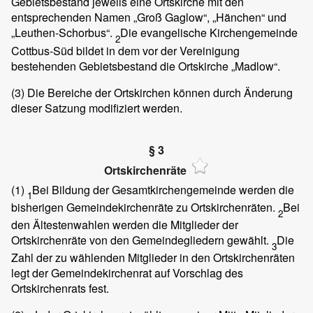
Gebietsbestand jeweils eine Ortskirche mit den
entsprechenden Namen „Groß Gaglow“, „Hänchen“ und
„Leuthen-Schorbus“.
Die evangelische Kirchengemeinde
2
Cottbus-Süd bildet in dem vor der Vereinigung
bestehenden Gebietsbestand die Ortskirche „Madlow“.
(3)
Die Bereiche der Ortskirchen können durch Änderung
dieser Satzung modifiziert werden.
§ 3
Ortskirchenräte
(1)
Bei Bildung der Gesamtkirchengemeinde werden die
1
bisherigen Gemeindekirchenräte zu Ortskirchenräten.
Bei
2
den Ältestenwahlen werden die Mitglieder der
Ortskirchenräte von den Gemeindegliedern gewählt.
Die
3
Zahl der zu wählenden Mitglieder in den Ortskirchenräten
legt der Gemeindekirchenrat auf Vorschlag des
Ortskirchenrats fest.