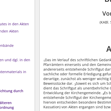
Vo
(KABl. 
gutes in den Akten
enden Akten
tenbände
A
n und dgl. in den
Das im Verlauf des schriftlichen Ged
1
Pfarrämtern einerseits und den Gemeind
andererseits entstehende Schriftgut dar
ktenmaterials in
sachliche oder formelle Erledigung gef
derartige, zunächst als weniger wichtig 
Beweisstücke dar.
Soweit es sich um Sc
3
dient das Schriftgut als unentbehrliche
nichtung durch
Entwicklung der Kirchengemeinde.
Es 
4
entstehende Schriftgut der Kirchengemei
hiervon entscheiden besondere Bestimm
älteren
Kassation) von Akten ergangen sind bzw
uordnung