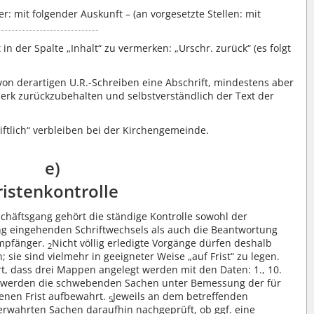
 mit folgender Auskunft – (an vorgesetzte Stellen: mit
in der Spalte „Inhalt“ zu vermerken: „Urschr. zurück“ (es folgt
von derartigen U.R.-Schreiben eine Abschrift, mindestens aber
erk zurückzubehalten und selbstverständlich der Text der
ftlich“ verbleiben bei der Kirchengemeinde.
e)
ristenkontrolle
häftsgang gehört die ständige Kontrolle sowohl der
ng eingehenden Schriftwechsels als auch die Beantwortung
Empfänger.
Nicht völlig erledigte Vorgänge dürfen deshalb
2
; sie sind vielmehr in geeigneter Weise „auf Frist“ zu legen.
rt, dass drei Mappen angelegt werden mit den Daten: 1., 10.
 werden die schwebenden Sachen unter Bemessung der für
nen Frist aufbewahrt.
Jeweils an dem betreffenden
5
rwahrten Sachen daraufhin nachgeprüft, ob ggf. eine