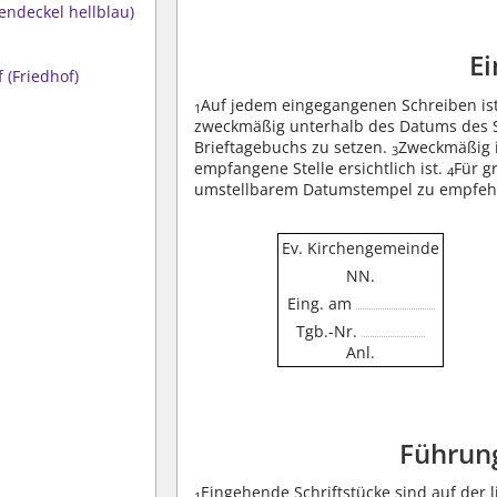
endeckel hellblau)
E
 (Friedhof)
Auf jedem eingegangenen Schreiben is
1
zweckmäßig unterhalb des Datums des 
Brieftagebuchs zu setzen.
Zweckmäßig i
3
empfangene Stelle ersichtlich ist.
Für g
4
umstellbarem Datumstempel zu empfeh
Ev. Kirchengemeinde
NN.
Eing. am
Tgb.-Nr.
Anl.
Führung
Eingehende Schriftstücke sind auf der 
1