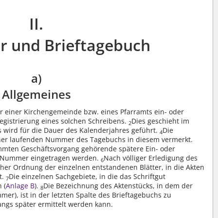
II.
ur und Brieftagebuch
a)
Allgemeines
hr einer Kirchengemeinde bzw. eines Pfarramts ein- oder
gistrierung eines solchen Schreibens.
Dies geschieht im
2
s wird für die Dauer des Kalenderjahres geführt.
Die
4
iner laufenden Nummer des Tagebuchs in diesem vermerkt.
mten Geschäftsvorgang gehörende spätere Ein- oder
n Nummer eingetragen werden.
Nach völliger Erledigung des
6
icher Ordnung der einzelnen entstandenen Blätter, in die Akten
t.
Die einzelnen Sachgebiete, in die das Schriftgut
7
 (
Anlage B
).
Die Bezeichnung des Aktenstücks, in dem der
8
er), ist in der letzten Spalte des Brieftagebuchs zu
angs später ermittelt werden kann.