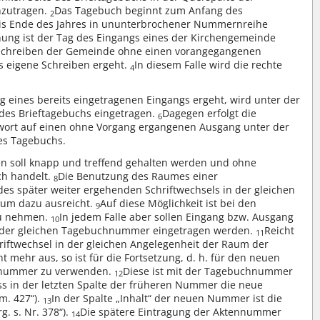
nzutragen.
Das Tagebuch beginnt zum Anfang des
2
 bis Ende des Jahres in ununterbrochener Nummernreihe
ung ist der Tag des Eingangs eines der Kirchengemeinde
n Schreiben der Gemeinde ohne einen vorangegangenen
s eigene Schreiben ergeht.
In diesem Falle wird die rechte
4
g eines bereits eingetragenen Eingangs ergeht, wird unter der
des Brieftagebuchs eingetragen.
Dagegen erfolgt die
6
wort auf einen ohne Vorgang ergangenen Ausgang unter der
es Tagebuchs.
ben soll knapp und treffend gehalten werden und ohne
ch handelt.
Die Benutzung des Raumes einer
8
s später weiter ergehenden Schriftwechsels in der gleichen
Raum dazu ausreicht.
Auf diese Möglichkeit ist bei den
9
zu nehmen.
In jedem Falle aber sollen Eingang bzw. Ausgang
10
r der gleichen Tagebuchnummer eingetragen werden.
Reicht
11
ftwechsel in der gleichen Angelegenheit der Raum der
mehr aus, so ist für die Fortsetzung, d. h. für den neuen
chnummer zu verwenden.
Diese ist mit der Tagebuchnummer
12
s in der letzten Spalte der früheren Nummer die neue
m. 427“).
In der Spalte „Inhalt“ der neuen Nummer ist die
13
. s. Nr. 378“).
Die spätere Eintragung der Aktennummer
14