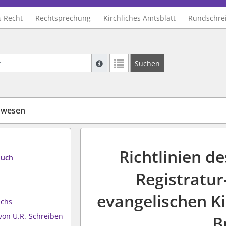
s Recht
Rechtsprechung
Kirchliches Amtsblatt
Rundschre
Suche mit Platzhalter "*", Bsp. Pfarrer*,
Suchen
Weitere Suchoperatoren finden Sie in un
nwesen
Richtlinien d
buch
Registratu
evangelischen K
uchs
von U.R.-Schreiben
B