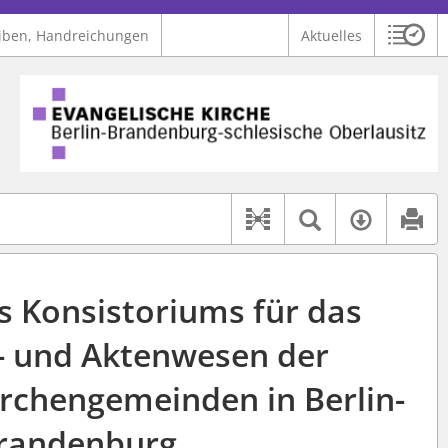
iben, Handreichungen
Aktuelles
Sitzu
Logo Ev. Kirche Berlin-Brandenburg-schlesische Oberlausitz
 findet auch: "Pfarrerinitiative" oder "Pfarrerausschuss".
serer Hilfe.
Textsuche 
Verfüg
Dokument-Beziehu
es Konsistoriums für das
r- und Aktenwesen der
irchengemeinden in Berlin-
randenburg