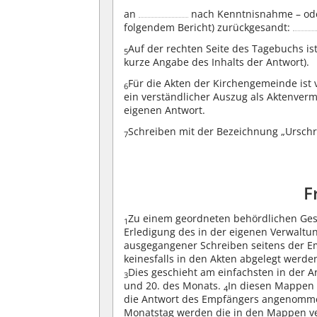
an
nach Kenntnisnahme – oder:
folgendem Bericht) zurückgesandt:
Auf der rechten Seite des Tagebuchs ist 
5
kurze Angabe des Inhalts der Antwort).
Für die Akten der Kirchengemeinde ist 
6
ein verständlicher Auszug als Aktenverm
eigenen Antwort.
Schreiben mit der Bezeichnung „Urschri
7
F
Zu einem geordneten behördlichen Gesc
1
Erledigung des in der eigenen Verwaltu
ausgegangener Schreiben seitens der 
keinesfalls in den Akten abgelegt werden
Dies geschieht am einfachsten in der A
3
und 20. des Monats.
In diesen Mappen
4
die Antwort des Empfängers angenomme
Monatstag werden die in den Mappen ve