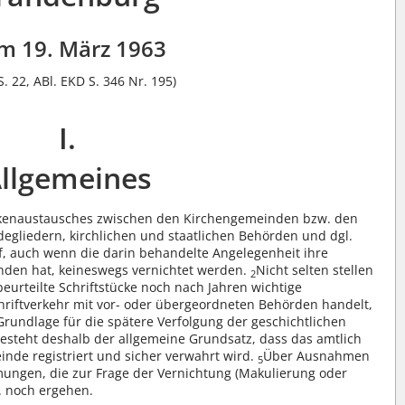
m 19. März 1963
S. 22, ABl. EKD S. 346 Nr. 195)
I.
llgemeines
ankenaustausches zwischen den Kirchengemeinden bzw. den
egliedern, kirchlichen und staatlichen Behörden und dgl.
f, auch wenn die darin behandelte Angelegenheit ihre
unden hat, keineswegs vernichtet werden.
Nicht selten stellen
2
beurteilte Schriftstücke noch nach Jahren wichtige
hriftverkehr mit vor- oder übergeordneten Behörden handelt,
 Grundlage für die spätere Verfolgung der geschichtlichen
besteht deshalb der allgemeine Grundsatz, dass das amtlich
nde registriert und sicher verwahrt wird.
Über Ausnahmen
5
ungen, die zur Frage der Vernichtung (Makulierung oder
. noch ergehen.