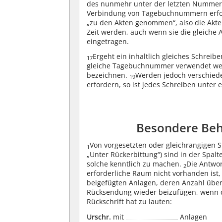
des nunmehr unter der letzten Nummer e
Verbindung von Tagebuchnummern erfolgt
„zu den Akten genommen“, also die Akt
Zeit werden, auch wenn sie die gleiche
eingetragen.
Ergeht ein inhaltlich gleiches Schrei
17
gleiche Tagebuchnummer verwendet w
bezeichnen.
Werden jedoch verschiede
19
erfordern, so ist jedes Schreiben unte
Besondere Beh
Von vorgesetzten oder gleichrangigen S
1
„Unter Rückerbittung“) sind in der Spalt
solche kenntlich zu machen.
Die Antwor
2
erforderliche Raum nicht vorhanden ist,
beigefügten Anlagen, deren Anzahl über 
Rücksendung wieder beizufügen, wenn d
Rückschrift hat zu lauten:
Urschr.
mit
Anlagen