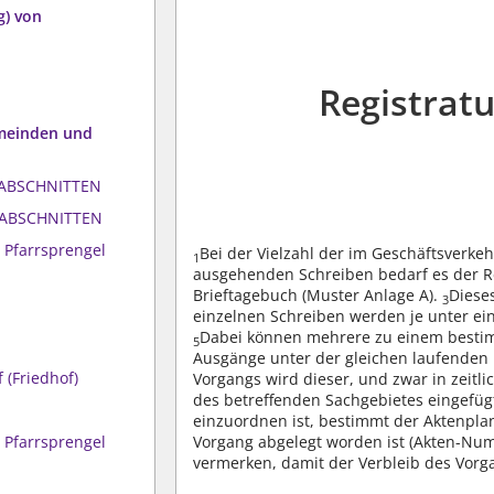
g) von
Registrat
emeinden und
ABSCHNITTEN
ABSCHNITTEN
 Pfarrsprengel
Bei der Vielzahl der im Geschäftsverke
1
ausgehenden Schreiben bedarf es der Re
Brieftagebuch (Muster Anlage A).
Diese
3
einzelnen Schreiben werden je unter e
Dabei können mehrere zu einem bestim
5
Ausgänge unter der gleichen laufende
 (Friedhof)
Vorgangs wird dieser, und zwar in zeitl
des betreffenden Sachgebietes eingefüg
einzuordnen ist, bestimmt der Aktenplan
Vorgang abgelegt worden ist (Akten-Numm
 Pfarrsprengel
vermerken, damit der Verbleib des Vorg