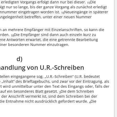
rledigten Vorgangs erfolgt dann nur bei dieser.
Die
15
 nur so lange, bis der ganze Vorgang als zunächst erledigt
ennummer eingetragen worden ist.
Neueingänge in späterer
16
 Angelegenheit betreffen, unter einer neuen Nummer
ben an mehrere Empfänger mit Einzelanschriften, so kann die
erden.
Die Empfänger sind dann auch einzeln kurz zu
18
ne Antworten erwartet, die eine getrennte Bearbeitung
r einer besonderen Nummer einzutragen.
d)
andlung von U.R.-Schreiben
tellen eingegangene sog. „U.R.-Schreiben“ (U.R. bedeutet
e „Inhalt“ des Brieftagebuchs, und zwar vor der Eintragung, als
t wird unmittelbar unter den Text des Eingangs oder, falls der
 auf ein besonderes Blatt gesetzt.
Die dem Schreiben
3
der Anschrift vermerkt ist, sind dem Schreiben bei der
ie Entnahme nicht ausdrücklich gefordert wurde.
Die
4