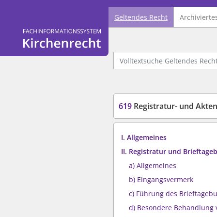
Geltendes Recht
Archivierte
Logo Fachinformationssystem Kirchenrecht
Volltextsuche Geltendes Recht
619
Registratur- und Akte
I. Allgemeines
II. Registratur und Brieftage
a) Allgemeines
b) Eingangsvermerk
c) Führung des Brieftageb
d) Besondere Behandlung 