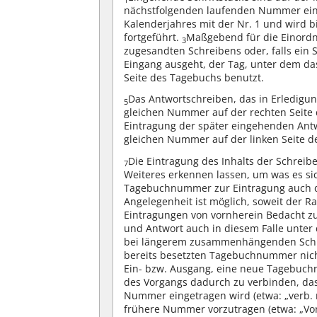
nächstfolgenden laufenden Nummer ei
Kalenderjahres mit der Nr. 1 und wird
fortgeführt.
Maßgebend für die Einordn
3
zugesandten Schreibens oder, falls ei
Eingang ausgeht, der Tag, unter dem da
Seite des Tagebuchs benutzt.
Das Antwortschreiben, das in Erledigun
5
gleichen Nummer auf der rechten Seite 
Eintragung der später eingehenden Ant
gleichen Nummer auf der linken Seite d
Die Eintragung des Inhalts der Schrei
7
Weiteres erkennen lassen, um was es si
Tagebuchnummer zur Eintragung auch de
Angelegenheit ist möglich, soweit der 
Eintragungen von vornherein Bedacht 
und Antwort auch in diesem Falle unte
bei längerem zusammenhängenden Schri
bereits besetzten Tagebuchnummer nicht 
Ein- bzw. Ausgang, eine neue Tagebu
des Vorgangs dadurch zu verbinden, das
Nummer eingetragen wird (etwa: „verb. 
frühere Nummer vorzutragen (etwa: „Vorg