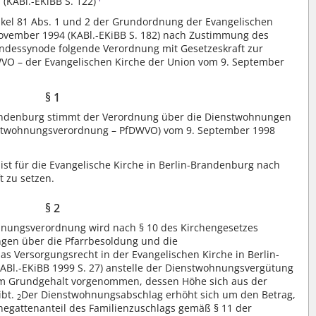
(KABl.-EKiBB S. 122)
tikel 81 Abs. 1 und 2 der Grundordnung der Evangelischen
November 1994 (KABl.-EKiBB S. 182) nach Zustimmung des
dessynode folgende Verordnung mit Gesetzeskraft zur
O – der Evangelischen Kirche der Union vom 9. September
§ 1
randenburg stimmt der Verordnung über die Dienstwohnungen
enstwohnungsverordnung – PfDWVO) vom 9. September 1998
t für die Evangelische Kirche in Berlin-Brandenburg nach
t zu setzen.
§ 2
nungsverordnung wird nach § 10 des Kirchengesetzes
gen über die Pfarrbesoldung und die
 Versorgungsrecht in der Evangelischen Kirche in Berlin-
Bl.-EKiBB 1999 S. 27) anstelle der Dienstwohnungsvergütung
om Grundgehalt vorgenommen, dessen Höhe sich aus der
ibt.
Der Dienstwohnungsabschlag erhöht sich um den Betrag,
2
Ehegattenanteil des Familienzuschlags gemäß § 11 der