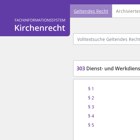
Geltendes Recht
Archivierte
Logo Fachinformationssystem Kirchenrecht
Volltextsuche Geltendes Recht
303
Dienst- und Werkdie
§ 1
§ 2
§ 3
§ 4
§ 5