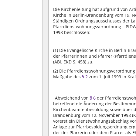
Die Kirchenleitung hat aufgrund von Ar
Kirche in Berlin-Brandenburg vom 19. 
Ständigen Ordnungsausschusses der Lan
Pfarrdienstwohnungsverordnung – PfDWV
1998 beschlossen:
(1)
Die Evangelische Kirche in Berlin-B
der Pfarrerinnen und Pfarrer (Pfarrdi
(ABl. EKD S. 458) zu.
(2)
Die Pfarrdienstwohnungsverordnung is
Maßgabe des
§ 2
zum 1. Juli 1999 in Kraf
Abweichend von
§ 6
der Pfarrdienstwoh
1
betreffend die Änderung der Bestimmun
Kirchenbeamtenbesoldung sowie über das
Brandenburg vom 12. November 1998 (KA
vorerst ein Dienstwohnungsabschlag v
Anlage zur Pfarrbesoldungsordnung erg
der der Pfarrerin oder dem Pfarrer als 