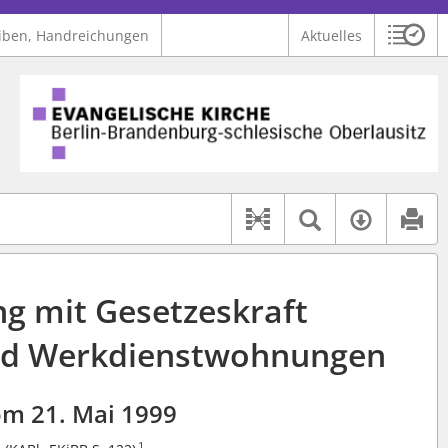
iben, Handreichungen
Aktuelles
Sitzu
Logo Ev. Kirche Berlin-Brandenburg-schlesische Oberlausitz
 findet auch: "Pfarrerinitiative" oder "Pfarrerausschuss".
serer Hilfe.
Textsuche 
Verfüg
Dokument-Beziehu
g mit Gesetzeskraft
und Werkdienstwohnungen
m 21. Mai 1999
1