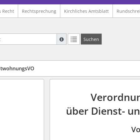
s Recht
Rechtsprechung
Kirchliches Amtsblatt
Rundschre
Suche mit Platzhalter "*", Bsp. Pfarrer*,
Suchen
Weitere Suchoperatoren finden Sie in un
nstwohnungsVO
Verordnun
über Dienst- 
Vo