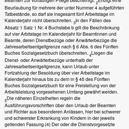
Beamten zur vorläufigen Pflege bescheinigt.
Erfolgt eine
2
Beurlaubung für mehrere der unter Nummer 4 aufgeführten
Tatbestände, so darf sie insgesamt fünf Arbeitstage im
Kalenderjahr nicht überschreiten.
In den Fällen des
3
Absatz 1 Satz 1 Nr. 4 Buchstabe b gilt die Beschränkung
auf vier Arbitstage im Kalenderjahr für Beamtinnen und
Beamte, deren Dienstbezüge oder Anwärterbezüge die
Jahresarbeitsentgeltgrenze nach § 6 Abs. 6 des Fünften
Buches Sozialgesetzbuch überschreiten.
Liegen die
4
Dienst- oder Anwärterbezüge unterhalb der
Jahresarbeitsentgeltgrenze, kann Urlaub unter
Fortzahlung der Besoldung über vier Arbeitstage im
Kalenderjahr hinaus bis zu dem in § 45 des Fünften
Buches Sozialgesetzbuch für eine Freistellung von der
Arbeitsleistung vorgesehenen Umfang gewährt werden.
Die näheren Einzelheiten regeln die
5
Ausführungsvorschriften über den Urlaub der Beamten
und Richter aus besonderen Anlässen, hier bei schwerer
und schwerster Erkrankung von Kindern in der jeweils
geltenden Fassung.
(4)
Der oder die Dienstvorgesetzte