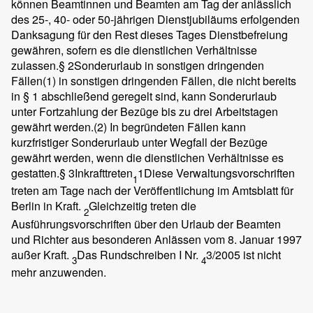
können Beamtinnen und Beamten am Tag der anlässlich
des 25-, 40- oder 50-jährigen Dienstjubiläums erfolgenden
Danksagung für den Rest dieses Tages Dienstbefreiung
gewähren, sofern es die dienstlichen Verhältnisse
zulassen.
§ 2
Sonderurlaub in sonstigen dringenden
Fällen
(1)
in sonstigen dringenden Fällen, die nicht bereits
in § 1 abschließend geregelt sind, kann Sonderurlaub
unter Fortzahlung der Bezüge bis zu drei Arbeitstagen
gewährt werden.
(2)
In begründeten Fällen kann
kurzfristiger Sonderurlaub unter Wegfall der Bezüge
gewährt werden, wenn die dienstlichen Verhältnisse es
gestatten.
§ 3
Inkrafttreten
1Diese Verwaltungsvorschriften
1
treten am Tage nach der Veröffentlichung im Amtsblatt für
Berlin in Kraft.
Gleichzeitig treten die
2
Ausführungsvorschriften über den Urlaub der Beamten
und Richter aus besonderen Anlässen vom 8. Januar 1997
außer Kraft.
Das Rundschreiben I Nr.
3/2005 ist nicht
3
4
mehr anzuwenden.