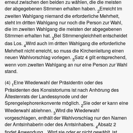
erneut zwischen den beiden zu wählen, die die meisten
der abgegebenen Stimmen erhalten haben.
Erreicht im
2
zweiten Wahlgang niemand die erforderliche Mehrheit,
steht im dritten Wahlgang nur noch die Person zur Wahl,
die im zweiten Wahlgang die meisten der abgegebenen
Stimmen erhalten hat.
Bei Stimmengleichheit entscheidet
3
das Los.
Wird auch im dritten Wahlgang die erforderliche
4
Mehrheit nicht erreicht, so muss die Kirchenleitung einen
neuen Wahlvorschlag vorlegen.
Satz 4 gilt entsprechend,
5
wenn vom zweiten Wahlgang an nur eine Person zur Wahl
stand.
(4)
Eine Wiederwahl der Präsidentin oder des
1
Präsidenten des Konsistoriums ist nach Anhörung des
Ältestenrats der Landessynode und der
Sprengelephorenkonvente möglich.
Sie oder er kann eine
2
Wiederwahl ablehnen.
Wird die Wiederwahl
3
vorgeschlagen, enthält der Wahlvorschlag nur den Namen
der Amtsinhaberin oder des Amtsinhabers.
Absatz 2
4
findet Anwendung.
Wird sie oder er nicht gewählt, ist