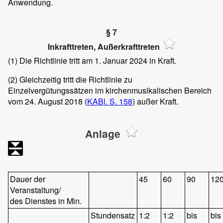
Anwendung.
§ 7
Inkrafttreten, Außerkrafttreten
(1)
Die Richtlinie tritt am 1. Januar 2024 in Kraft.
(2)
Gleichzeitig tritt die Richtlinie zu
Einzelvergütungssätzen im kirchenmusikalischen Bereich
vom 24. August 2018 (
KABl. S. 158
) außer Kraft.
Anlage
Dauer der
45
60
90
12
Veranstaltung/
des Dienstes in Min.
Stundensatz
1:2
1:2
bis
bis