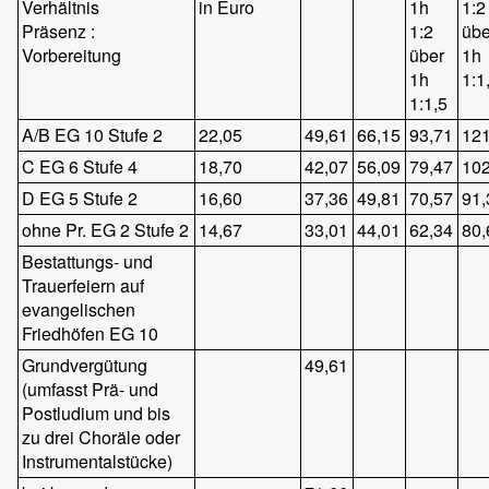
Verhältnis
in Euro
1h
1:2
Präsenz :
1:2
übe
Vorbereitung
über
1h
1h
1:1
1:1,5
A/B EG 10 Stufe 2
22,05
49,61
66,15
93,71
121
C EG 6 Stufe 4
18,70
42,07
56,09
79,47
102
D EG 5 Stufe 2
16,60
37,36
49,81
70,57
91,
ohne Pr. EG 2 Stufe 2
14,67
33,01
44,01
62,34
80,
Bestattungs- und
Trauerfeiern auf
evangelischen
Friedhöfen EG 10
Grundvergütung
49,61
(umfasst Prä- und
Postludium und bis
zu drei Choräle oder
Instrumentalstücke)