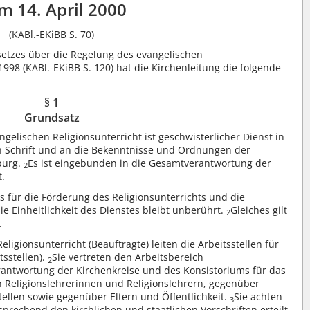
m 14. April 2000
(KABl.-EKiBB S. 70)
setzes über die Regelung des evangelischen
998 (KABl.-EKiBB S. 120) hat die Kirchenleitung die folgende
§ 1
Grundsatz
gelischen Religionsunterricht ist geschwisterlicher Dienst in
n Schrift und an die Bekenntnisse und Ordnungen der
burg.
Es ist eingebunden in die Gesamtverantwortung der
2
t.
 für die Förderung des Religionsunterrichts und die
ie Einheitlichkeit des Dienstes bleibt unberührt.
Gleiches gilt
2
.
ligionsunterricht (Beauftragte) leiten die Arbeitsstellen für
tsstellen).
Sie vertreten den Arbeitsbereich
2
rantwortung der Kirchenkreise und des Konsistoriums für das
n Religionslehrerinnen und Religionslehrern, gegenüber
tellen sowie gegenüber Eltern und Öffentlichkeit.
Sie achten
3
sprechend den kirchlichen und staatlichen Vorschriften erteilt