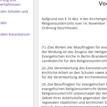
Vo
erhältnissen
 den Schulen und
Aufgrund von § 10 Abs. 4 des Kirchenge
 den
Religionsunterrichts vom 14. November 1
Ordnung beschlossen:
 dem Konsistorium
(1)
Das Wirken der Beauftragten für evan
1
der Bindung an das Zeugnis der Heilige
Evangelischen Kirche in Berlin-Branden
Landeskirche für den Religionsunterrich
(2)
Die Verantwortung des Konsistoriums
1
kirchliche Arbeit an den Schulen sowie d
für die Verantwortung der Kirchenkreise
(3)
Die Beauftragten für evangelischen Re
1
evangelischen Religionsunterricht (Arbei
Religionsunterricht unbeschadet der Ve
Gebiet ihrer Arbeitsstelle gegenüber de
regionalen staatlichen und kirchlichen S
darauf, dass der Religionsunterricht ent