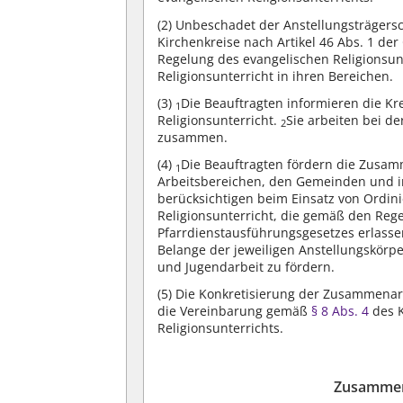
(2)
Unbeschadet der Anstellungsträgersch
Kirchenkreise nach Artikel 46 Abs. 1 d
Regelung des evangelischen Religionsun
Religionsunterricht in ihren Bereichen.
(3)
Die Beauftragten informieren die Kr
1
Religionsunterricht.
Sie arbeiten bei d
2
zusammen.
(4)
Die Beauftragten fördern die Zusam
1
Arbeitsbereichen, den Gemeinden und 
berücksichtigen beim Einsatz von Ordin
Religionsunterricht, die gemäß den Reg
Pfarrdienstausführungsgesetzes erlassen
Belange der jeweiligen Anstellungskörp
und Jugendarbeit zu fördern.
(5)
Die Konkretisierung der Zusammenarbe
die Vereinbarung gemäß
§ 8 Abs. 4
des K
Religionsunterrichts.
Zusammen