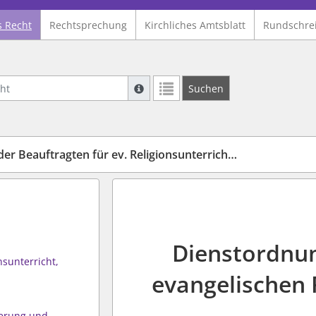
s Recht
Rechtsprechung
Kirchliches Amtsblatt
Rundschre
Suche mit Platzhalter "*", Bsp. Pfarrer*,
Suchen
Weitere Suchoperatoren finden Sie in un
Beauftragten für ev. Religionsunterricht (BRO)
Dienstordnun
nsunterricht,
evangelischen 
derung und