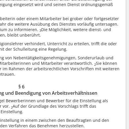
Neigung eingesetzt wird und seinen Dienst ordnungsgemäß
beiterin oder einem Mitarbeiter bei grober oder fortgesetzter
fahr die weitere Ausübung des Dienstes vorläufig untersagen.
rium zu informieren.
Die Möglichkeit, weitere dienst- und
3
en, bleibt unberührt.
igionslehrer verhindert, Unterricht zu erteilen, trifft die oder
mit der Schulleitung eine Regelung.
ilung von Nebentätigkeitsgenehmigungen, Sonderurlaub und
Mitarbeiterinnen und Mitarbeiter verantwortlich.
Sie können
2
r im Rahmen der arbeitsrechtlichen Vorschriften mit weiteren
etrauen.
§ 6
g und Beendigung von Arbeitsverhältnissen
gel Bewerberinnen und Bewerber für die Einstellung als
r vor.
Auf der Grundlage des Vorschlags trifft das
2
Einstellung.
 Einstellung in einem zwischen den Beauftragten und den
nden Verfahren das Benehmen herzustellen.