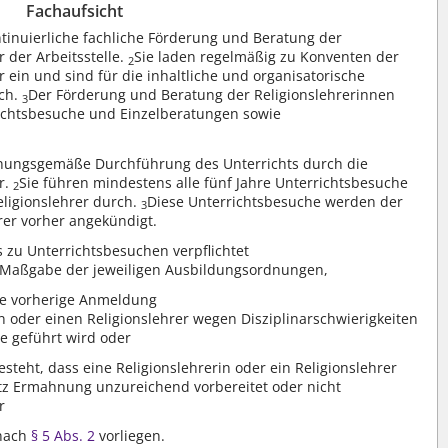
Fachaufsicht
ntinuierliche fachliche Förderung und Beratung der
 der Arbeitsstelle.
Sie laden regelmäßig zu Konventen der
2
 ein und sind für die inhaltliche und organisatorische
ich.
Der Förderung und Beratung der Religionslehrerinnen
3
richtsbesuche und Einzelberatungen sowie
dnungsgemäße Durchführung des Unterrichts durch die
r.
Sie führen mindestens alle fünf Jahre Unterrichtsbesuche
2
eligionslehrer durch.
Diese Unterrichtsbesuche werden der
3
rer vorher angekündigt.
 zu Unterrichtsbesuchen verpflichtet
 Maßgabe der jeweiligen Ausbildungsordnungen,
e vorherige Anmeldung
n oder einen Religionslehrer wegen Disziplinarschwierigkeiten
e geführt wird oder
eht, dass eine Religionslehrerin oder ein Religionslehrer
otz Ermahnung unzureichend vorbereitet oder nicht
r
 nach
§ 5 Abs. 2
vorliegen.