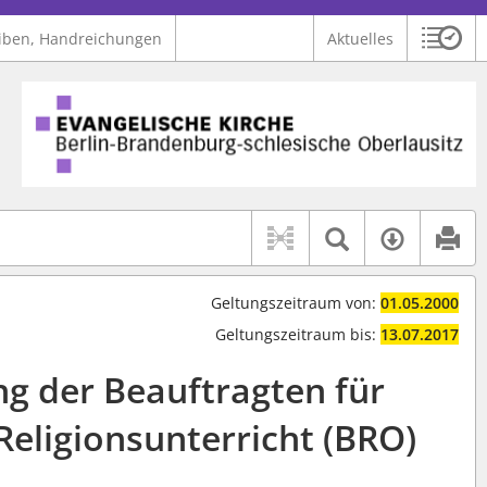
iben, Handreichungen
Aktuelles
Sitzu
Logo Ev. Kirche Berlin-Brandenburg-schlesische Oberlausitz
 findet auch: "Pfarrerinitiative" oder "Pfarrerausschuss".
serer Hilfe.
Textsuche 
Verfüg
Geltungszeitraum von:
01.05.2000
Geltungszeitraum bis:
13.07.2017
g der Beauftragten für
Religionsunterricht (BRO)