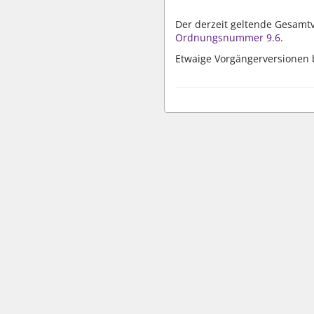
Der derzeit geltende Gesamt
Ordnungsnummer 9.6
.
Etwaige Vorgängerversionen 
wbv Kommunikation: Kirchenverwaltung LAW|PUBLISHER