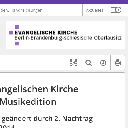
iben, Handreichungen
Aktuelles
Sitzu
Logo Ev. Kirche Berlin-Brandenburg-schlesische Oberlausitz
 findet auch: "Pfarrerinitiative" oder "Pfarrerausschuss".
serer Hilfe.
Textsuche 
Verfüg
Dokument-Beziehu
ngelischen Kirche
 Musikedition
zt geändert durch 2. Nachtrag
 2014