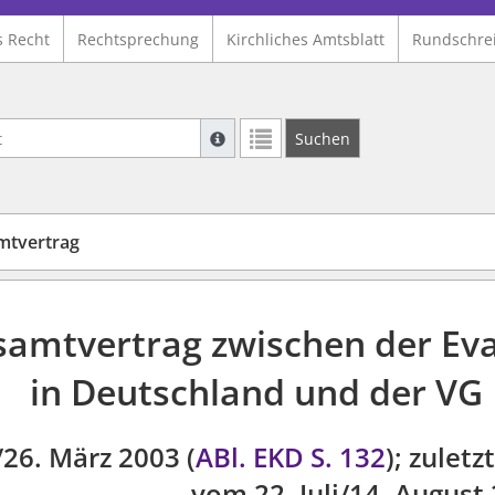
s Recht
Rechtsprechung
Kirchliches Amtsblatt
Rundschre
Suche mit Platzhalter "*", Bsp. Pfarrer*,
Suchen
Weitere Suchoperatoren finden Sie in un
mtvertrag
amtvertrag zwischen der Eva
in Deutschland und der VG
26. März 2003 (
ABl. EKD S. 132
); zulet
vom 22. Juli/14. August