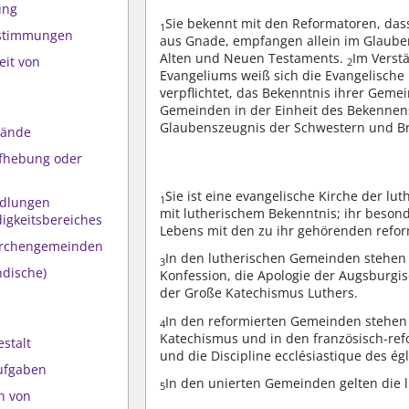
ung
Sie bekennt mit den Reformatoren, dass a
1
estimmungen
aus Gnade, empfangen allein im Glauben,
Alten und Neuen Testaments.
Im Verst
eit von
2
Evangeliums weiß sich die Evangelische
verpflichtet, das Bekenntnis ihrer Geme
Gemeinden in der Einheit des Bekennen
Glaubenszeugnis der Schwestern und B
bände
Aufhebung oder
Sie ist eine evangelische Kirche der lu
1
ndlungen
mit lutherischem Bekenntnis; ihr besond
igkeitsbereiches
Lebens mit den zu ihr gehörenden refo
Kirchengemeinden
In den lutherischen Gemeinden stehen 
3
ndische)
Konfession, die Apologie der Augsburgis
der Große Katechismus Luthers.
In den reformierten Gemeinden stehen a
4
Katechismus und in den französisch-ref
estalt
und die Discipline ecclésiastique des ég
Aufgaben
In den unierten Gemeinden gelten die l
5
n von