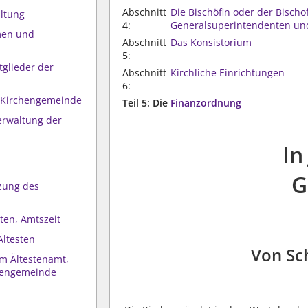
Abschnitt
Die Bischöfin oder der Bisch
altung
4:
Generalsuperintendenten un
men und
Abschnitt
Das Konsistorium
5:
tglieder der
Abschnitt
Kirchliche Einrichtungen
6:
er Kirchengemeinde
Teil 5: Die
Finanzordnung
erwaltung der
In
G
zung des
sten, Amtszeit
Ältesten
Von Sc
um Ältestenamt,
chengemeinde