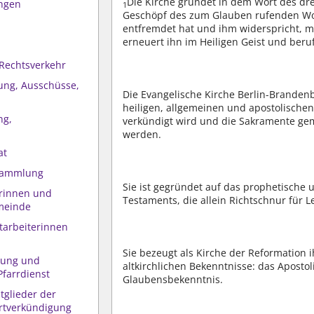
Die Kirche gründet in dem Wort des dre
ungen
1
Geschöpf des zum Glauben rufenden W
entfremdet hat und ihm widerspricht, mi
erneuert ihn im Heiligen Geist und beruf
 Rechtsverkehr
rung, Ausschüsse,
Die Evangelische Kirche Berlin-Brandenb
heiligen, allgemeinen und apostolischen 
ng,
verkündigt wird und die Sakramente gemä
werden.
at
rsammlung
Sie ist gegründet auf das prophetische 
erinnen und
Testaments, die allein Richtschnur für L
emeinde
itarbeiterinnen
Sie bezeugt als Kirche der Reformation
gung und
altkirchlichen Bekenntnisse: das Aposto
farrdienst
Glaubensbekenntnis.
itglieder der
rtverkündigung