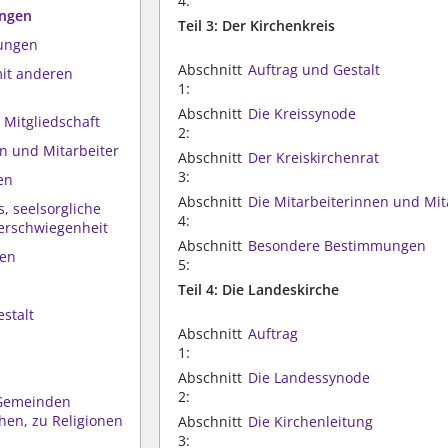
4:
ungen
Teil 3: Der Kirchenkreis
mungen
Abschnitt
Auftrag und Gestalt
mit anderen
1:
Abschnitt
Die Kreissynode
d Mitgliedschaft
2:
en und Mitarbeiter
Abschnitt
Der Kreiskirchenrat
3:
en
Abschnitt
Die Mitarbeiterinnen und Mit
s, seelsorgliche
4:
verschwiegenheit
Abschnitt
Besondere Bestimmungen
gen
5:
Teil 4: Die Landeskirche
estalt
Abschnitt
Auftrag
1:
Abschnitt
Die Landessynode
2:
u Gemeinden
chen, zu Religionen
Abschnitt
Die Kirchenleitung
3: