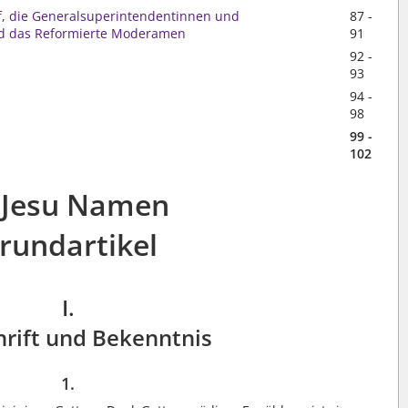
of, die Generalsuperintendentinnen und
87 -
d das Reformierte Moderamen
91
92 -
93
94 -
98
99 -
102
 Jesu Namen
rundartikel
I.
hrift und Bekenntnis
1.