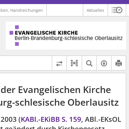
iben, Handreichungen
Aktuelles
Sitzu
Logo Ev. Kirche Berlin-Brandenburg-schlesische Oberlausitz
 findet auch: "Pfarrerinitiative" oder "Pfarrerausschuss".
serer Hilfe.
Textsuche 
Verfüg
Dokument-Beziehu
Rechtsstände vergleich
er Evangelischen Kirche
rg-schlesische Oberlausitz
2003 (
KABl.-EKiBB S. 159
, ABl.-EKsOL
tzt geändert durch Kirchengesetz