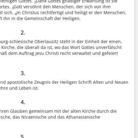
ieinigen Gottes.
Dank Gottes gnädiger Erwählung ist sie
2
ortes.
Gott versöhnt den Menschen, der sich von ihm
3
t sich.
In Christus rechtfertigt und heiligt er den Menschen,
4
t ihn in die Gemeinschaft der Heiligen.
2.
urg-schlesische Oberlausitz steht in der Einheit der einen,
Kirche, die überall da ist, wo das Wort Gottes unverfälscht
ß dem Auftrag Jesu Christi recht verwaltet und gefeiert
3.
und apostolische Zeugnis der Heiligen Schrift Alten und Neuen
ehre und Leben ist.
4.
 ihren Glauben gemeinsam mit der alten Kirche durch die
lische, das Nicaenische und das Athanasianische
5.