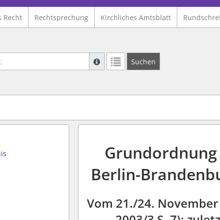
s Recht
Rechtsprechung
Kirchliches Amtsblatt
Rundschre
Suche mit Platzhalter "*", Bsp. Pfarrer*,
Suchen
Weitere Suchoperatoren finden Sie in un
Grundordnung d
is
Berlin-Brandenbu
Vom 21./24. November 
2003/3 S. 7); zule