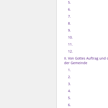
5.
6.
7.
8.
9.
10.
11.
12.
II. Von Gottes Auftrag und
der Gemeinde
1.
2.
3.
4.
5.
6.