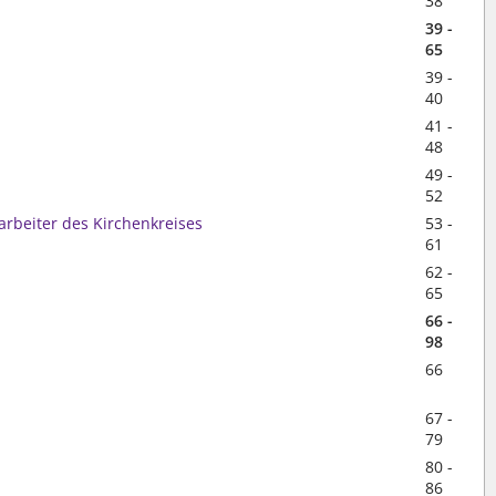
38
39 -
65
39 -
40
41 -
48
49 -
52
arbeiter des Kirchenkreises
53 -
61
62 -
65
66 -
98
66
67 -
79
80 -
86