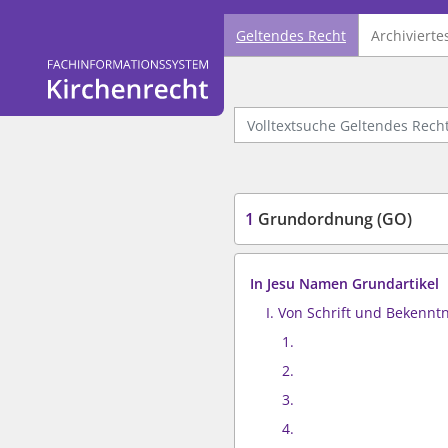
Geltendes Recht
Archivierte
Logo Fachinformationssystem Kirchenrecht
Volltextsuche Geltendes Recht
1
Grundordnung (GO)
In Jesu Namen Grundartikel
I. Von Schrift und Bekenntn
1.
2.
3.
4.