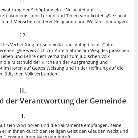
11.
nd Bewahrung der Schöpfung ein.
Sie achtet auf
2
ch zu ökumenischem Lernen und Teilen verpflichtet.
Sie sucht
4
uch mit Menschen anderer Religionen und Weltanschauungen.
12.
tes Verheißung für sein Volk Israel gültig bleibt: Gottes
gereuen.
Sie weiß sich zur Anteilnahme am Weg des jüdischen
2
n Leben und Lehre dem Verhältnis zum jüdischen Volk
n die Mitschuld der Kirche an der Ausgrenzung und
ibt im Hören auf Gottes Weisung und in der Hoffnung auf die
m jüdischen Volk verbunden.
II.
nd der Verantwortung der Gemeinde
1.
e auf sein Wort hören und die Sakramente empfangen, seine
m er in ihnen durch den Heiligen Geist den Glauben weckt und
m Dienst an ihren Nächsten beruft.