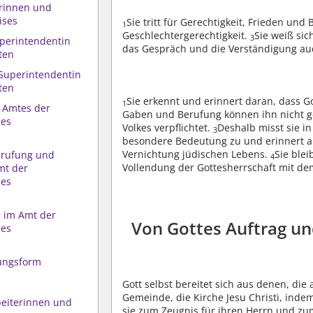
erinnen und
ises
Sie tritt für Gerechtigkeit, Frieden u
1
Geschlechtergerechtigkeit.
Sie weiß si
3
uperintendentin
das Gespräch und die Verständigung a
ten
 Superintendentin
ten
Sie erkennt und erinnert daran, dass Got
1
s Amtes der
Gaben und Berufung können ihn nicht 
des
Volkes verpflichtet.
Deshalb misst sie i
3
besondere Bedeutung zu und erinnert a
Vernichtung jüdischen Lebens.
Sie ble
berufung und
4
Vollendung der Gottesherrschaft mit de
mt der
des
ng im Amt der
Von Gottes Auftrag u
des
tungsform
Gott selbst bereitet sich aus denen, di
Gemeinde, die Kirche Jesu Christi, inde
beiterinnen und
sie zum Zeugnis für ihren Herrn und zu