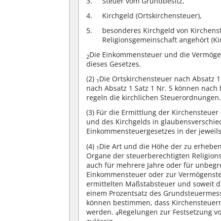
Steuer vom Grundbesitz,
Kirchgeld (Ortskirchensteuer),
besonderes Kirchgeld von Kirchens
Religionsgemeinschaft angehört (Ki
Die Einkommensteuer und die Vermögen
2
dieses Gesetzes.
(2)
Die Ortskirchensteuer nach Absatz 1
1
nach Absatz 1 Satz 1 Nr. 5 können nach
regeln die kirchlichen Steuerordnungen
(3)
Für die Ermittlung der Kirchensteuer
und des Kirchgelds in glaubensverschied
Einkommensteuergesetzes in der jeweil
(4)
Die Art und die Höhe der zu erhebe
1
Organe der steuerberechtigten Religion
auch für mehrere Jahre oder für unbegren
Einkommensteuer oder zur Vermögensteue
ermittelten Maßstabsteuer und soweit di
einem Prozentsatz des Grundsteuermes
können bestimmen, dass Kirchensteuern 
werden.
Regelungen zur Festsetzung v
4