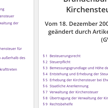
Kirchenste
ung
hensteuer
Vom 18. Dezember 2008 
waltung der
geändert durch Artike
(G
chensteuer für
§ 1
Besteuerungsrecht
n außerhalb des
§ 2
Steuerpflicht
§ 3
Bemessungsgrundlage und Höhe de
krafttreten
§ 4
Entstehung und Erhebung der Steu
§ 5
Erhebung der Kirchensteuer bei Eh
§ 6
Staatliche Anerkennung
§ 7
Verwaltung der Kirchensteuer
§ 8
Übertragung der Verwaltung der Ki
§ 9
Rechtsbehelfe