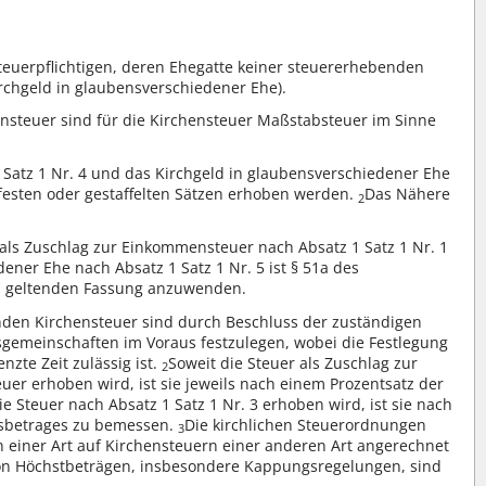
teuerpflichtigen, deren Ehegatte keiner steuererhebenden
rchgeld in glaubensverschiedener Ehe).
steuer sind für die Kirchensteuer Maßstabsteuer im Sinne
 Satz 1 Nr. 4 und das Kirchgeld in glaubensverschiedener Ehe
 festen oder gestaffelten Sätzen erhoben werden.
Das Nähere
2
.
 als Zuschlag zur Einkommensteuer nach Absatz 1 Satz 1 Nr. 1
ener Ehe nach Absatz 1 Satz 1 Nr. 5 ist § 51a des
s geltenden Fassung anzuwenden.
nden Kirchensteuer sind durch Beschluss der zuständigen
sgemeinschaften im Voraus festzulegen, wobei die Festlegung
zte Zeit zulässig ist.
Soweit die Steuer als Zuschlag zur
2
r erhoben wird, ist sie jeweils nach einem Prozentsatz der
e Steuer nach Absatz 1 Satz 1 Nr. 3 erhoben wird, ist sie nach
sbetrages zu bemessen.
Die kirchlichen Steuerordnungen
3
einer Art auf Kirchensteuern einer anderen Art angerechnet
on Höchstbeträgen, insbesondere Kappungsregelungen, sind