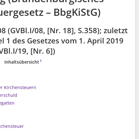
uergesetz – BbgKiStG)
(GVBl.I/08, [Nr. 18], S.358); zuletzt
l 1 des Gesetzes vom 1. April 2019
VBl.I/19, [Nr. 6])
1
Inhaltsübersicht
r Kirchensteuern
erschuld
egatten
rchensteuer