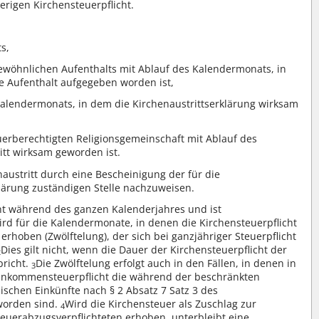
erigen Kirchensteuerpflicht.
s,
ewöhnlichen Aufenthalts mit Ablauf des Kalendermonats, in
 Aufenthalt aufgegeben worden ist,
 Kalendermonats, in dem die Kirchenaustrittserklärung wirksam
euerberechtigten Religionsgemeinschaft mit Ablauf des
tt wirksam geworden ist.
enaustritt durch eine Bescheinigung der für die
lärung zuständigen Stelle nachzuweisen.
cht während des ganzen Kalenderjahres und ist
rd für die Kalendermonate, in denen die Kirchensteuerpflicht
 erhoben (Zwölftelung), der sich bei ganzjähriger Steuerpflicht
Dies gilt nicht, wenn die Dauer der Kirchensteuerpflicht der
2
pricht.
Die Zwölftelung erfolgt auch in den Fällen, in denen in
3
inkommensteuerpflicht die während der beschränkten
ischen Einkünfte nach § 2 Absatz 7 Satz 3 des
worden sind.
Wird die Kirchensteuer als Zuschlag zur
4
teuerabzugsverpflichteten erhoben, unterbleibt eine