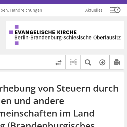
iben, Handreichungen
Aktuelles
Sitzu
Logo Ev. Kirche Berlin-Brandenburg-schlesische Oberlausitz
 findet auch: "Pfarrerinitiative" oder "Pfarrerausschuss".
serer Hilfe.
Textsuche 
Verfüg
Rechtsstände vergleich
Erhebung von Steuern durch
hen und andere
meinschaften im Land
g (Brandenburgisches