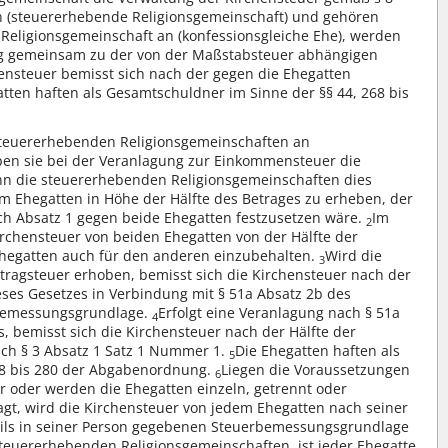
n (steuererhebende Religionsgemeinschaft) und gehören
eligionsgemeinschaft an (konfessionsgleiche Ehe), werden
ng gemeinsam zu der von der Maßstabsteuer abhängigen
ensteuer bemisst sich nach der gegen die Ehegatten
tten haften als Gesamtschuldner im Sinne der §§ 44, 268 bis
teuererhebenden Religionsgemeinschaften an
ben sie bei der Veranlagung zur Einkommensteuer die
n die steuererhebenden Religionsgemeinschaften dies
em Ehegatten in Höhe der Hälfte des Betrages zu erheben, der
ach Absatz 1 gegen beide Ehegatten festzusetzen wäre.
Im
2
rchensteuer von beiden Ehegatten von der Hälfte der
Ehegatten auch für den anderen einzubehalten.
Wird die
3
rtragsteuer erhoben, bemisst sich die Kirchensteuer nach der
ses Gesetzes in Verbindung mit § 51a Absatz 2b des
 Bemessungsgrundlage.
Erfolgt eine Veranlagung nach § 51a
4
 bemisst sich die Kirchensteuer nach der Hälfte der
h § 3 Absatz 1 Satz 1 Nummer 1.
Die Ehegatten haften als
5
68 bis 280 der Abgabenordnung.
Liegen die Voraussetzungen
6
 oder werden die Ehegatten einzeln, getrennt oder
t, wird die Kirchensteuer von jedem Ehegatten nach seiner
eils in seiner Person gegebenen Steuerbemessungsgrundlage
steuererhebenden Religionsgemeinschaften, ist jeder Ehegatte