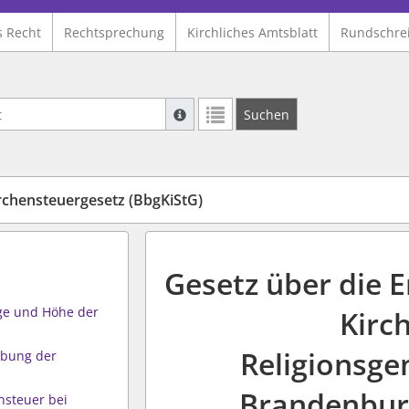
s Recht
Rechtsprechung
Kirchliches Amtsblatt
Rundschre
Suche mit Platzhalter "*", Bsp. Pfarrer*,
Suchen
Weitere Suchoperatoren finden Sie in un
chensteuergesetz (BbgKiStG)
Gesetz über die 
ge und Höhe der
Kirc
Religionsge
ebung der
Brandenbur
nsteuer bei