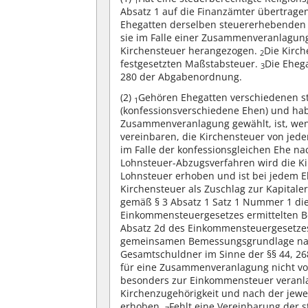
1
Absatz 1 auf die Finanzämter übertrage
Ehegatten derselben steuererhebenden R
sie im Falle einer Zusammenveranlagu
Kirchensteuer herangezogen.
Die Kirch
2
festgesetzten Maßstabsteuer.
Die Ehega
3
280 der Abgabenordnung.
(2)
Gehören Ehegatten verschiedenen s
1
(konfessionsverschiedene Ehen) und ha
Zusammenveranlagung gewählt, ist, wen
vereinbaren, die Kirchensteuer von jed
im Falle der konfessionsgleichen Ehe n
Lohnsteuer-Abzugsverfahren wird die Ki
Lohnsteuer erhoben und ist bei jedem 
Kirchensteuer als Zuschlag zur Kapitale
gemäß § 3 Absatz 1 Satz 1 Nummer 1 die
Einkommensteuergesetzes ermittelten
Absatz 2d des Einkommensteuergesetzes,
gemeinsamen Bemessungsgrundlage nac
Gesamtschuldner im Sinne der §§ 44, 2
für eine Zusammenveranlagung nicht vor
besonders zur Einkommensteuer veranlag
Kirchenzugehörigkeit und nach der jew
erhoben.
Fehlt eine Vereinbarung der 