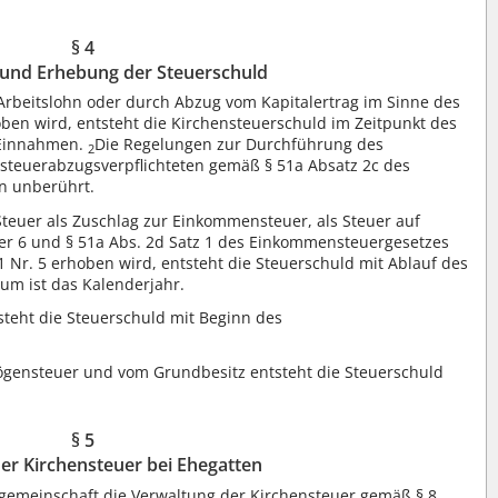
§ 4
und Erhebung der Steuerschuld
Arbeitslohn oder durch Abzug vom Kapitalertrag im Sinne des
en wird, entsteht die Kirchensteuerschuld im Zeitpunkt des
n Einnahmen.
Die Regelungen zur Durchführung des
2
steuerabzugsverpflichteten gemäß § 51a Absatz 2c des
n unberührt.
 Steuer als Zuschlag zur Einkommensteuer, als Steuer auf
oder 6 und § 51a Abs. 2d Satz 1 des Einkommensteuergesetzes
1 Nr. 5 erhoben wird, entsteht die Steuerschuld mit Ablauf des
um ist das Kalenderjahr.
steht die Steuerschuld mit Beginn des
mögensteuer und vom Grundbesitz entsteht die Steuerschuld
§ 5
er Kirchensteuer bei Ehegatten
sgemeinschaft die Verwaltung der Kirchensteuer gemäß § 8