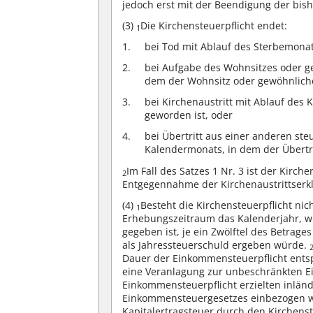
jedoch erst mit der Beendigung der bish
(3)
Die Kirchensteuerpflicht endet:
1
bei Tod mit Ablauf des Sterbemonat
bei Aufgabe des Wohnsitzes oder g
dem der Wohnsitz oder gewöhnliche
bei Kirchenaustritt mit Ablauf des
geworden ist, oder
bei Übertritt aus einer anderen st
Kalendermonats, in dem der Übertri
Im Fall des Satzes 1 Nr. 3 ist der Kirch
2
Entgegennahme der Kirchenaustrittserk
(4)
Besteht die Kirchensteuerpflicht ni
1
Erhebungszeitraum das Kalenderjahr, wi
gegeben ist, je ein Zwölftel des Betrages
als Jahressteuerschuld ergeben würde.
Dauer der Einkommensteuerpflicht ents
eine Veranlagung zur unbeschränkten E
Einkommensteuerpflicht erzielten inländ
Einkommensteuergesetzes einbezogen 
Kapitalertragsteuer durch den Kirchens