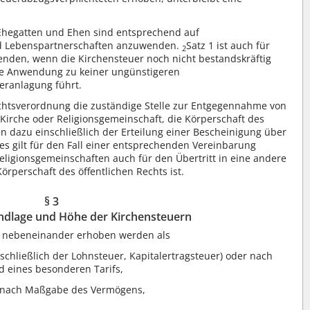
Ehegatten und Ehen sind entsprechend auf
d Lebenspartnerschaften anzuwenden.
Satz 1 ist auch für
2
nden, wenn die Kirchensteuer noch nicht bestandskräftig
die Anwendung zu keiner ungünstigeren
veranlagung führt.
chtsverordnung die zuständige Stelle zur Entgegennahme von
 Kirche oder Religionsgemeinschaft, die Körperschaft des
en dazu einschließlich der Erteilung einer Bescheinigung über
es gilt für den Fall einer entsprechenden Vereinbarung
eligionsgemeinschaften auch für den Übertritt in eine andere
örperschaft des öffentlichen Rechts ist.
§ 3
dlage und Höhe der Kirchensteuern
r nebeneinander erhoben werden als
chließlich der Lohnsteuer, Kapitalertragsteuer) oder nach
eines besonderen Tarifs,
 nach Maßgabe des Vermögens,