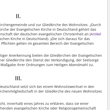
II.
 Kirchengemeinde und zur Gliedkirche des Wohnsitzes.
Durch
2
dkirche der Evangelischen Kirche in Deutschland gehört das
schaft der deutschen evangelischen Christenheit an (
Artikel
schen Kirche in Deutschland).
Die sich daraus für das
3
Pflichten gelten im gesamten Bereich der Evangelischen
itiger Anerkennung bieten die Gliedkirchen der Evangelischen
ner Gliedkirche den Dienst der Verkündigung, der Seelsorge
h Maßgabe ihrer Ordnungen zum Heiligen Abendmahl zu.
III.
Deutschland setzt sich bei einem Wohnsitzwechsel in den
irchenmitgliedschaft in der Gliedkirche des neuen Wohnsitzes
t, innerhalb eines Jahres zu erklären, dass sie einer
ehenden evangelischen Kirche oder Religionsgemeinschaft