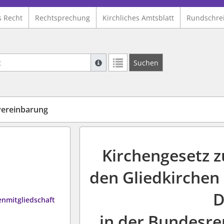
s Recht
Rechtsprechung
Kirchliches Amtsblatt
Rundschre
Suche mit Platzhalter "*", Bsp. Pfarrer*,
Suchen
Weitere Suchoperatoren finden Sie in un
vereinbarung
Kirchengesetz 
den Gliedkirchen 
D
enmitgliedschaft
in der Bundesre