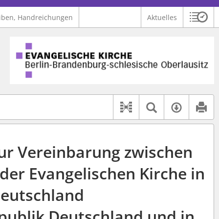
iben, Handreichungen
Aktuelles
Sitzu
Logo Ev. Kirche Berlin-Brandenburg-schlesische Oberlausitz
 findet auch: "Pfarrerinitiative" oder "Pfarrerausschuss".
serer Hilfe.
Textsuche 
Verfüg
Dokument-Beziehu
zur Vereinbarung zwischen
der Evangelischen Kirche in
eutschland
publik Deutschland und in