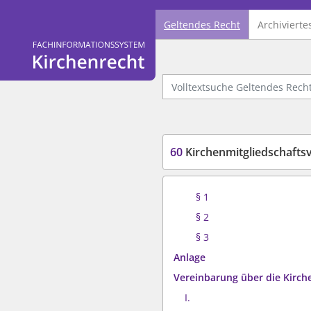
Geltendes Recht
Archivierte
Logo Fachinformationssystem Kirchenrecht
Volltextsuche Geltendes Recht
60
Kirchenmitgliedschafts
§ 1
§ 2
§ 3
Anlage
Vereinbarung über die Kirch
I.