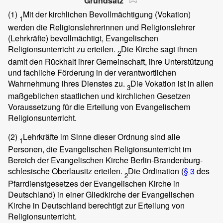
Grundsatz
(1)
Mit der kirchlichen Bevollmächtigung (Vokation)
1
werden die Religionslehrerinnen und Religionslehrer
(Lehrkräfte) bevollmächtigt, Evangelischen
Religionsunterricht zu erteilen.
Die Kirche sagt ihnen
2
damit den Rückhalt ihrer Gemeinschaft, ihre Unterstützung
und fachliche Förderung in der verantwortlichen
Wahrnehmung ihres Dienstes zu.
Die Vokation ist in allen
3
maßgeblichen staatlichen und kirchlichen Gesetzen
Voraussetzung für die Erteilung von Evangelischem
Religionsunterricht.
(2)
Lehrkräfte im Sinne dieser Ordnung sind alle
1
Personen, die Evangelischen Religionsunterricht im
Bereich der Evangelischen Kirche Berlin-Brandenburg-
schlesische Oberlausitz erteilen.
Die Ordination (
§ 3
des
2
Pfarrdienstgesetzes der Evangelischen Kirche in
Deutschland) in einer Gliedkirche der Evangelischen
Kirche in Deutschland berechtigt zur Erteilung von
Religionsunterricht.