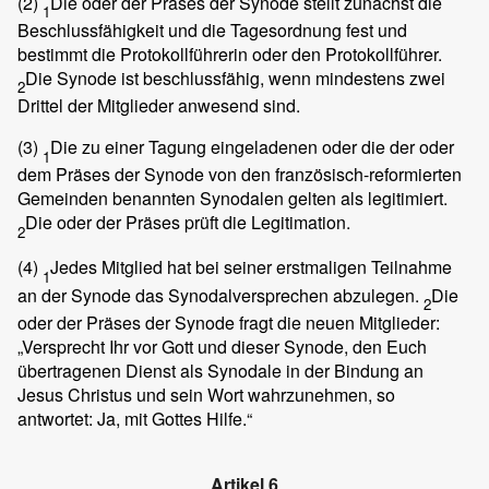
(2)
Die oder der Präses der Synode stellt zunächst die
1
Beschlussfähigkeit und die Tagesordnung fest und
bestimmt die Protokollführerin oder den Protokollführer.
Die Synode ist beschlussfähig, wenn mindestens zwei
2
Drittel der Mitglieder anwesend sind.
(3)
Die zu einer Tagung eingeladenen oder die der oder
1
dem Präses der Synode von den französisch-reformierten
Gemeinden benannten Synodalen gelten als legitimiert.
Die oder der Präses prüft die Legitimation.
2
(4)
Jedes Mitglied hat bei seiner erstmaligen Teilnahme
1
an der Synode das Synodalversprechen abzulegen.
Die
2
oder der Präses der Synode fragt die neuen Mitglieder:
„Versprecht Ihr vor Gott und dieser Synode, den Euch
übertragenen Dienst als Synodale in der Bindung an
Jesus Christus und sein Wort wahrzunehmen, so
antwortet: Ja, mit Gottes Hilfe.“
Artikel 6