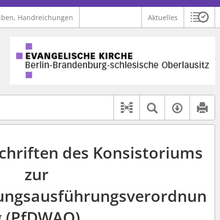
iben, Handreichungen
Aktuelles
Sitzu
Logo Ev. Kirche Berlin-Brandenburg-schlesische Oberlausitz
 findet auch: "Pfarrerinitiative" oder "Pfarrerausschuss".
serer Hilfe.
Textsuche 
Verfüg
Dokument-Beziehu
chriften des Konsistoriums
zur
ungsausführungsverordnun
g (PfDWAO)