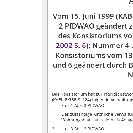
Vom 15. Juni 1999 (KABl
2 PfDWAO geändert zu
des Konsistoriums v
2002 S. 6
); Nummer 4 
Konsistoriums vom 13.
und 6 geändert durch 
N
Das Konsistorium hat zur Pfarrdienstw
(KABl.-EKiBB S. 124) folgende Verwaltung
zu
§ 1
Abs. 3 PfDWAO
Das zuständige Kirchliche Verwaltu
Wohnungsblatt nach dem als Anlage
zu
§ 3
Abs. 2 PfDWAO