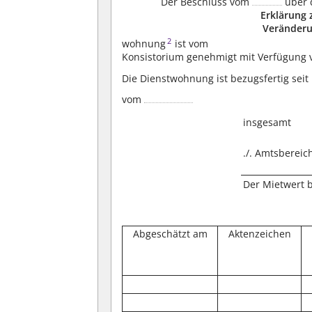
Der Beschluss vom
über 
Erklärung 
Veränder
2
wohnung
ist vom
Konsistorium genehmigt mit Verfügung
Die Dienstwohnung ist bezugsfertig seit
vom
insgesamt
./. Amtsbereic
Der Mietwert 
Abgeschätzt am
Aktenzeichen