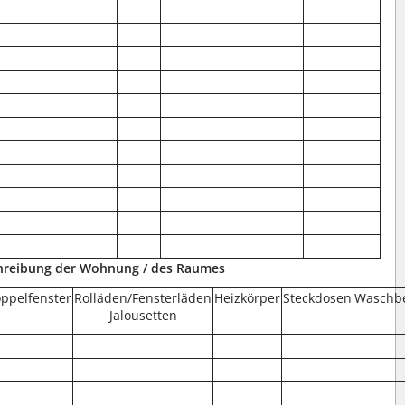
hreibung der Wohnung / des Raumes
ppelfenster
Rolläden/Fensterläden
Heizkörper
Steckdosen
Waschb
Jalousetten