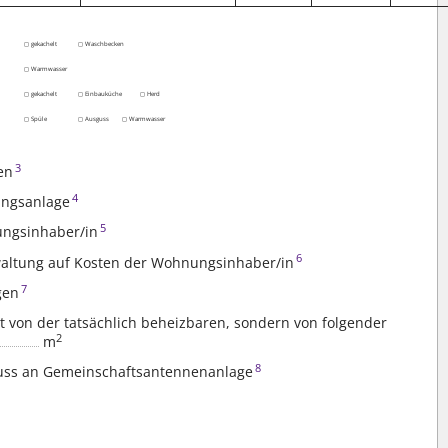
◻ gekachelt
◻ Waschbecken
◻ Warmwasser
◻ gekachelt
◻ Einbauküche
◻ Herd
◻ Spüle
◻ Ausguss
◻ Warmwasser
3
gen
4
ungsanlage
5
ungsinhaber/in
6
altung auf Kosten der Wohnungsinhaber/in
7
gen
ht von der tatsächlich beheizbaren, sondern von folgender
2
m
8
ss an Gemeinschaftsantennenanlage