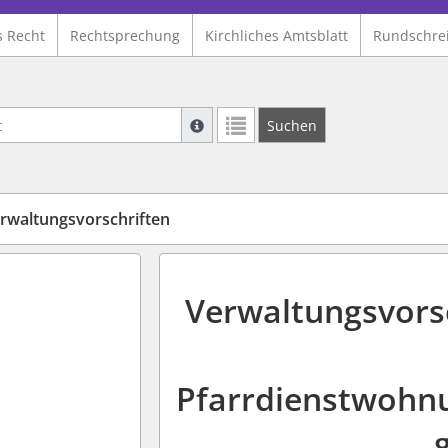
s Recht
Rechtsprechung
Kirchliches Amtsblatt
Rundschre
Suche mit Platzhalter "*", Bsp. Pfarrer*,
Suchen
Weitere Suchoperatoren finden Sie in un
rwaltungsvorschriften
Verwaltungsvors
Pfarrdienstwohn