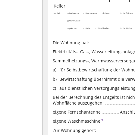
Keller
im Bad:
◻ Badewanne
◻ Duschwanne
◻ Toilette
In der Toilette:
◻ Warmwasser
◻ gekachelt
◻ Bidet
◻ Waschbecken
In der Küche:
Die Wohnung hat:
Elektrizitäts-, Gas-, Wasserleitungsanla
Sammelheizungs-, Warmwasserversorg
für Selbstbewirtschaftung der Wohn
Bewirtschaftung übernimmt die Verw
aus dienstlichen Versorgungsleistun
Bei der Berechnung des Entgelts ist nic
Wohnfläche auszugehen:
eigene Fernsehantenne
Anschlu
9
eigene Waschmaschine
Zur Wohnung gehört: