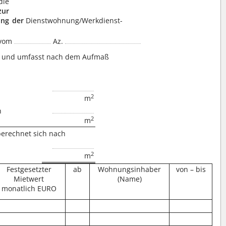
die
zur
ung
der
Dienstwohnung/Werkdienst-
 vom
Az.
und umfasst nach dem Aufmaß
2
m
h
2
m
berechnet sich nach
2
m
Festgesetzter
ab
Wohnungsinhaber
von – bis
Mietwert
(Name)
monatlich EURO