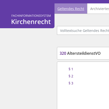
Geltendes Recht
Archivierte
Logo Fachinformationssystem Kirchenrecht
Volltextsuche Geltendes Recht
320
AltersteildienstVO
§ 1
§ 2
§ 3