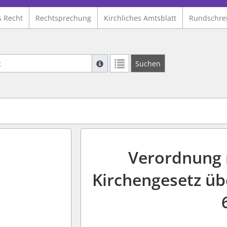
s Recht
Rechtsprechung
Kirchliches Amtsblatt
Rundschre
Suche mit Platzhalter "*", Bsp. Pfarrer*,
Suchen
Weitere Suchoperatoren finden Sie in un
Verordnung 
Kirchengesetz üb