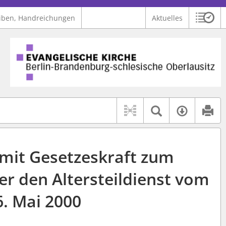
iben, Handreichungen
Aktuelles
Sitzu
Logo Ev. Kirche Berlin-Brandenburg-schlesische Oberlausitz
 findet auch: "Pfarrerinitiative" oder "Pfarrerausschuss".
serer Hilfe.
Textsuche 
Verfüg
mit Gesetzeskraft zum
er den Altersteildienst vom
6. Mai 2000